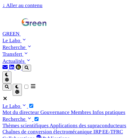
↓
Aller au contenu
GREEN
Le Labo
Recherche
Transfert
Actualités
Le Labo
Mot du directeur
Gouvernance
Membres
Infos pratiques
Recherche
Thèmes scientifiques
Applications des supraconducteurs
Chaînes de conversion électromécanique
IRP EE-TFRC